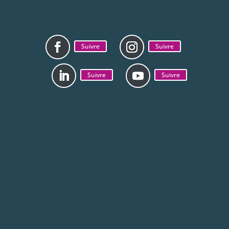
Suivre
Suivre
Suivre
Suivre
Mentions légales
Politique de
confidentialité
La CAB est jumelée avec la ville de Zhenjiang en