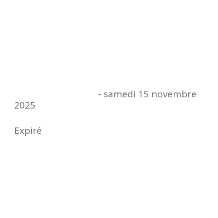
Quand ?
Date
- samedi 15 novembre
mardi 01 juillet 2025
2025
Expiré
Heure
8 h 00 min - 18 h 00 min
Où ?