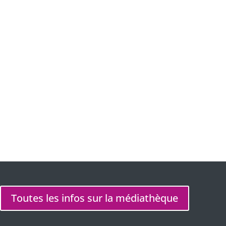
Lieu
Médiathèque de Prigonrieux
Rue Jacques Prévert, 24130 Prigonrieux
Site Web
https://www.la-cab.fr/mediatheques-et-
bibliotheques/mediatheque-de-prigonrieux/
Toutes les infos sur la médiathèque