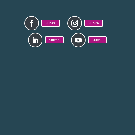
Suivre
Suivre
Suivre
Suivre
Mentions légales
Politique de
confidentialité
La CAB est jumelée avec la ville de Zhenjiang en