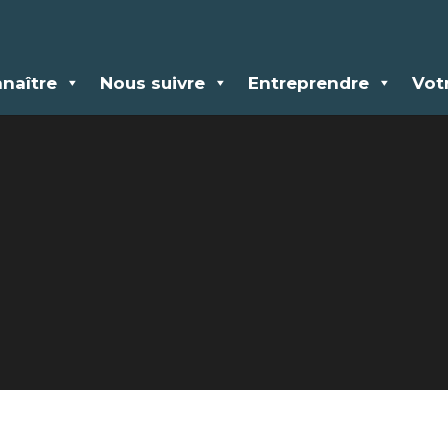
naître
Nous suivre
Entreprendre
Vot
écisions & les a