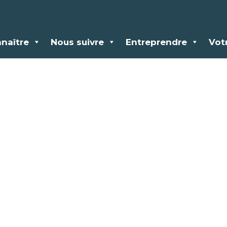
naître
Nous suivre
Entreprendre
Vot
gramme d’Excell
ntaire du Berge