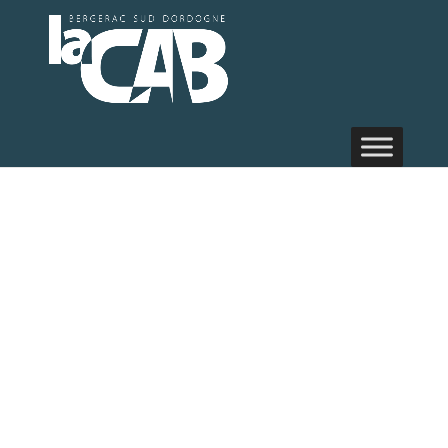
La
réhabilitation
de l’ALSH de
Toutifaut
A Bergerac