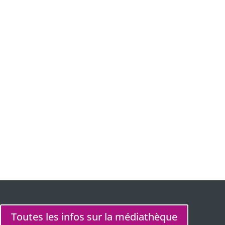
Où ?
Lieu
Médiathèque de Prigonrieux
Rue Jacques Prévert, 24130 Prigonrieux
Site Web
https://www.la-cab.fr/mediatheques-et-
bibliotheques/mediatheque-de-prigonrieux/
Toutes les infos sur la médiathèque