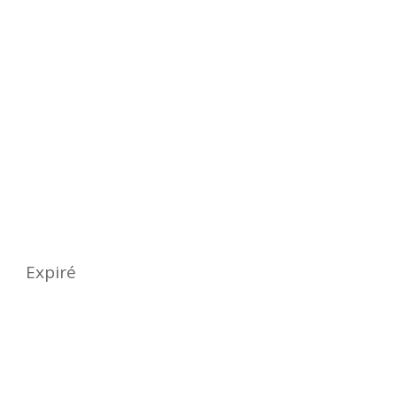
Quand ?
Date
samedi 20 juin 2026
Expiré
Heure
14 h 00 min