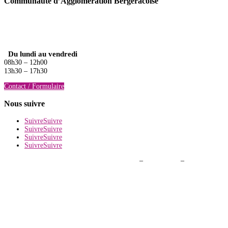
Communauté d’Agglomération Bergeracoise
Domaine de La Tour « la Tour Est »
CS40012
24112 Bergerac Cedex
Du lundi au vendredi
08h30 – 12h00
13h30 – 17h30
Contact / Formulaire
Nous suivre
Suivre
Suivre
Suivre
Suivre
Suivre
Suivre
Suivre
Suivre
Mentions légales
–
Politique de confidentialité
–
Plan du site
–
Accessibilité
: partiellement conforme
La CAB est jumelée avec la ville de Zhenjiang en Chine