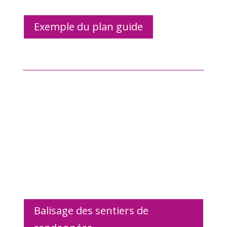
Exemple du plan guide
Quai Cyrano
En ligne auprès du Comité
Départemental du Tourisme de la
Dordogne
Balisage des sentiers de