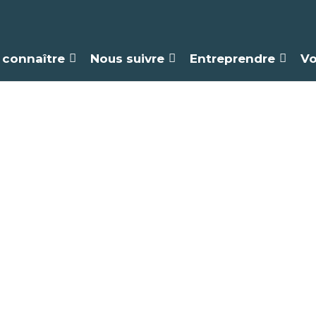
 connaître
Nous suivre
Entreprendre
Vo
andonnée pédest