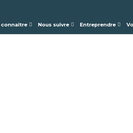
 connaître
Nous suivre
Entreprendre
Vo
andonnée pédest