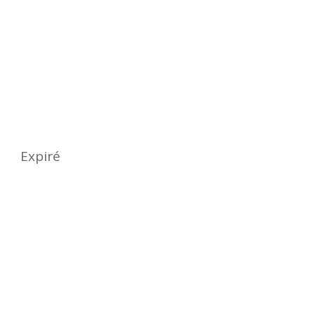
Quand ?
Date
dimanche 20 octobre 2024
Expiré
Où ?