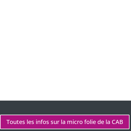
Où ?
Lieu
Micro Folie de la CAB
Quai Cyrano, 1 Rue des Récollets, 24100 Bergerac
Toutes les infos sur la micro folie de la CAB