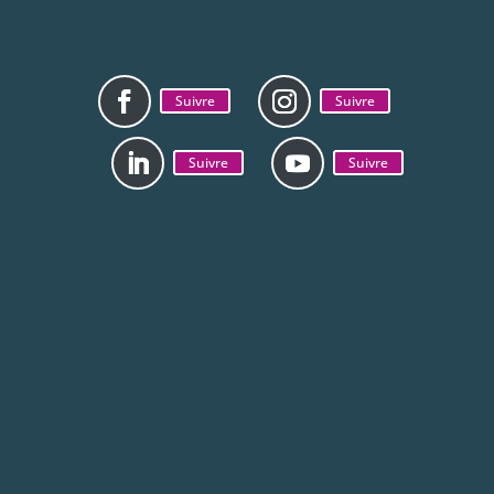
Suivre
Suivre
Suivre
Suivre
Mentions légales
Politique de
confidentialité
La CAB est jumelée avec la ville de Zhenjiang en