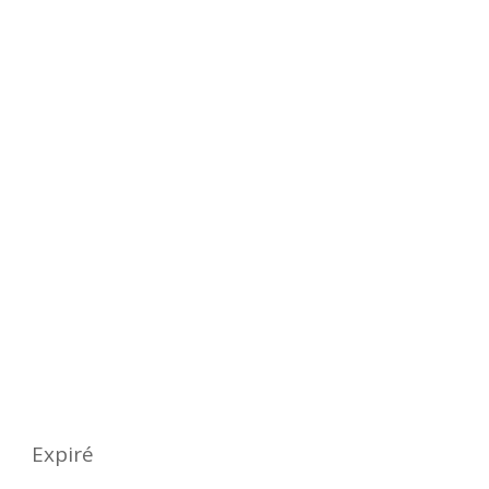
Quand ?
Date
jeudi 04 - samedi 13 juin 2026
Expiré