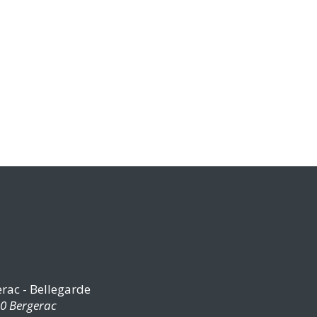
Où ?
rac - Bellegarde
00 Bergerac