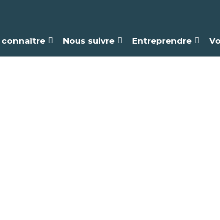
 connaître
Nous suivre
Entreprendre
Vo
iathèque de Berg
(Bellegarde)