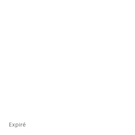
Quand ?
Date
samedi 01 - lundi 31 juillet 2023
Expiré