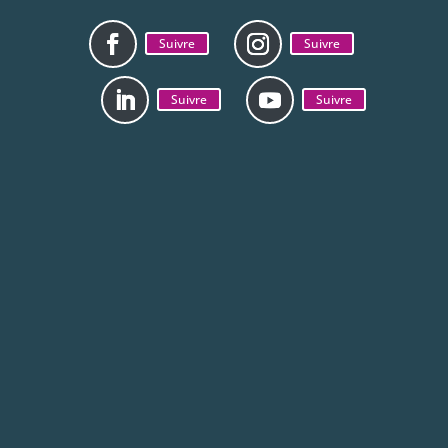
Suivre
Suivre
Suivre
Suivre
Mentions légales
Politique de
confidentialité
La CAB est jumelée avec la ville de Zhenjiang en
Chine