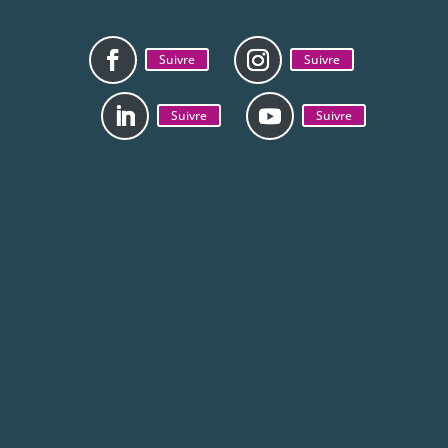
Suivre
Suivre
Suivre
Suivre
Mentions légales
Politique de
confidentialité
La CAB est jumelée avec la ville de Zhenjiang en
Chine