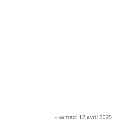
Quand ?
Date
- samedi 12 avril 2025
lundi 24 mars 2025