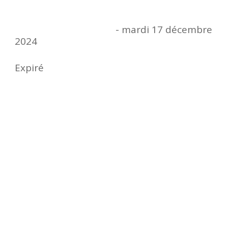
Date
- mardi 17 décembre
jeudi 07 novembre 2024
2024
Expiré
Où ?
Lieu
Mairie de Bergerac
19 rue Neuve d'Argenson, 24100 Bergerac