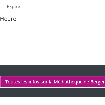
Expiré
Heure
15 h 00 min
Toutes les infos sur la Médiathèque de Berge