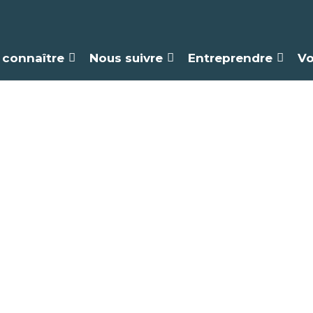
 connaître
Nous suivre
Entreprendre
Vo
iathèque de Berg
(Bellegarde)