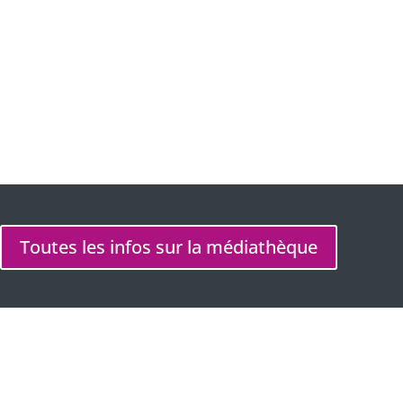
Heure
10 h 00 min - 12 h 00 min
Toutes les infos sur la médiathèque