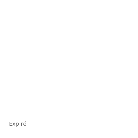
Quand ?
Date
mercredi 06 novembre 2024
Expiré