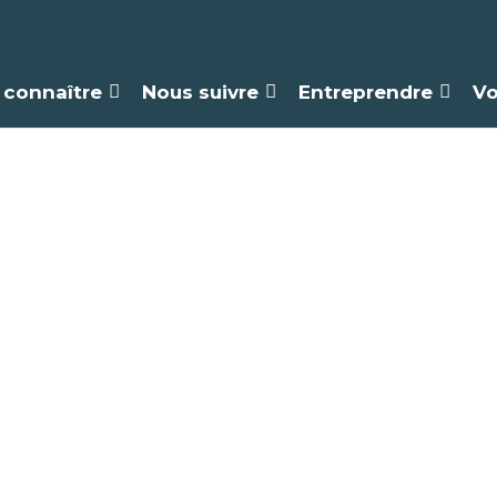
 connaître
Nous suivre
Entreprendre
Vo
athèque de Lamo
Saint-Martin