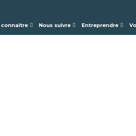
 connaître
Nous suivre
Entreprendre
Vo
iathèque de La F
AGENDA