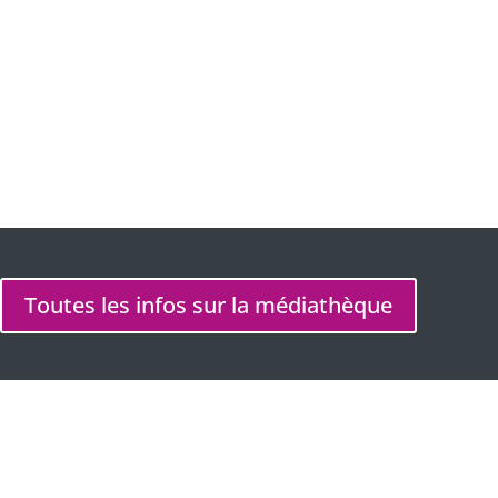
Heure
9 h 00 min - 12 h 00 min
Toutes les infos sur la médiathèque