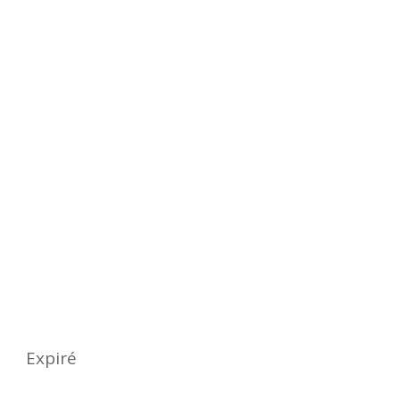
Quand ?
Date
samedi 19 avril 2025
Expiré