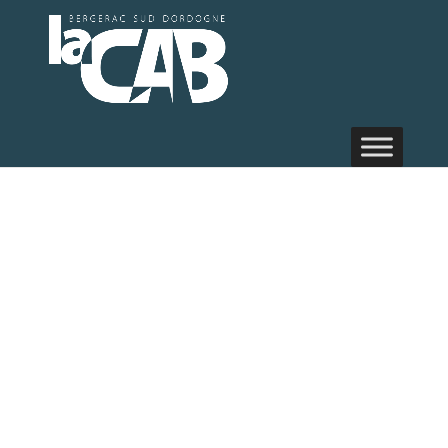
Annuaire des
acteurs :
Service
Prévention/Sécurit
- Ville de
BERGERAC