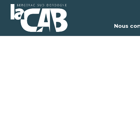
Nous con
An
Sauv