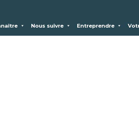
naître
Nous suivre
Entreprendre
Vot
nuaire des acteur
etage Aquatique 