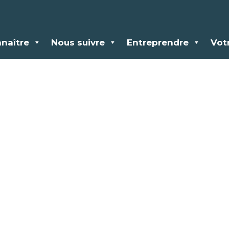
naître
Nous suivre
Entreprendre
Vot
nuaire des acteur
PRESENCE VERT