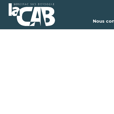
Nous con
An