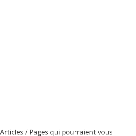
Pour connaitre les jours de collecte, une seule
adresse :
https://smd3.fr/collecte-des-dechets/
Articles / Pages qui pourraient vous