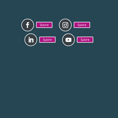
Suivre
Suivre
Suivre
Suivre
Mentions légales
Politique de
confidentialité
La CAB est jumelée avec la ville de Zhenjiang en