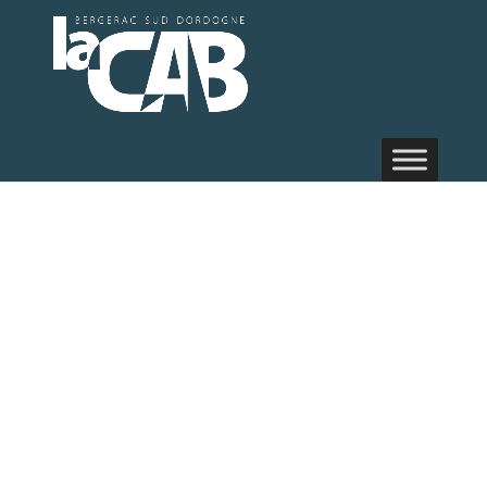
Journées
portes
ouvertes de
France
Services La
Force