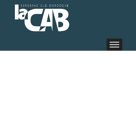
Retour sur le
Forum
«Vitalité du
territoire en
matière
culturelle» qui