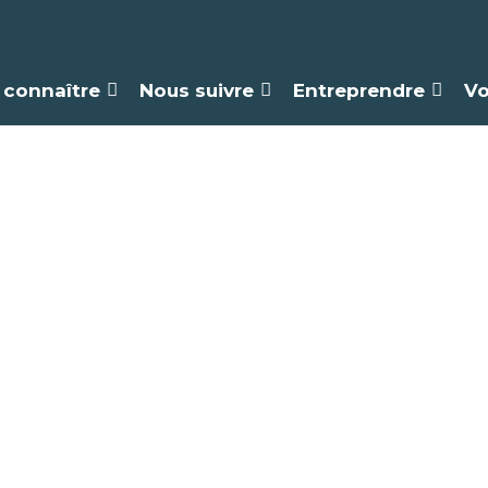
 connaître
Nous suivre
Entreprendre
Vo
andonnée pédest