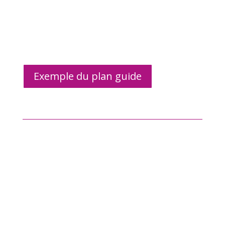
Exemple du plan guide
Quai Cyrano
En ligne auprès du Comité
Départemental du Tourisme de la
Dordogne