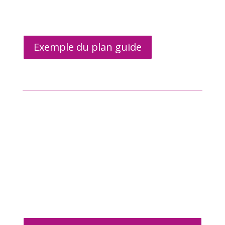
Exemple du plan guide
Quai Cyrano
En ligne auprès du Comité
Départemental du Tourisme de la
Dordogne