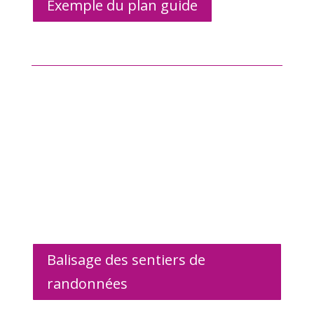
Exemple du plan guide
Quai Cyrano
En ligne auprès du Comité
Départemental du Tourisme de la
Dordogne
Balisage des sentiers de
randonnées