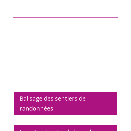
Quai Cyrano
En ligne auprès du Comité
Départemental du Tourisme de la
Dordogne
Balisage des sentiers de
randonnées