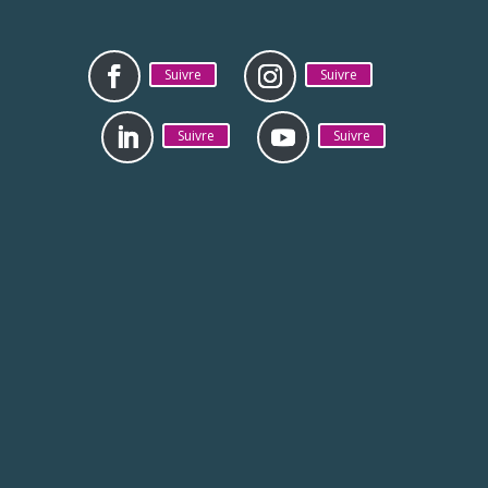
Suivre
Suivre
Suivre
Suivre
Mentions légales
Politique de
confidentialité
La CAB est jumelée avec la ville de Zhenjiang en
Chine