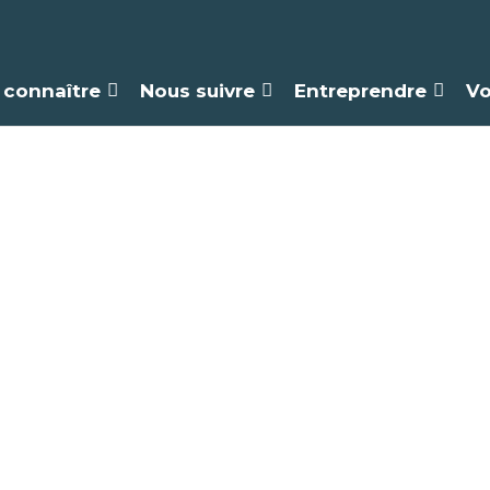
 connaître
Nous suivre
Entreprendre
Vo
onds de Concou
2026